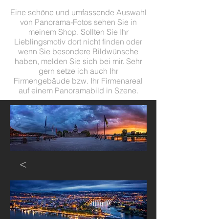
Eine schöne und umfassende Auswahl
von Panorama-Fotos sehen Sie in
meinem Shop. Sollten Sie Ihr
Lieblingsmotiv dort nicht finden oder
wenn Sie besondere Bildwünsche
haben, melden Sie sich bei mir. Sehr
gern setze ich auch Ihr
Firmengebäude bzw. Ihr Firmenareal
auf einem Panoramabild in Szene.
<